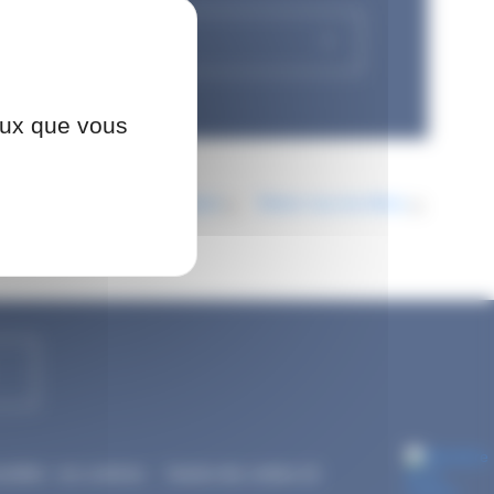
ceux que vous
e
Exposition
Individuel
Retirer tous les filtres
sibilité : non conforme
Gestion des cookies (
1
)