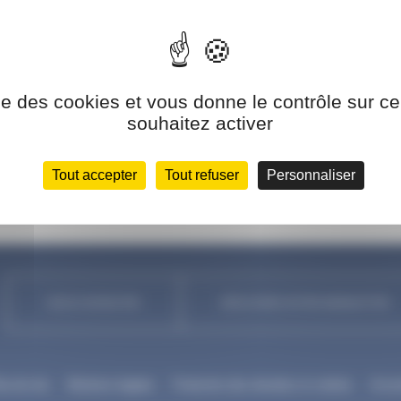
TRIER PAR
ise des cookies et vous donne le contrôle sur 
souhaitez activer
Visit
Tout accepter
Tout refuser
Personnaliser
NOUS CONTACTER
DÉCOUVREZ NOTRE NEWSLETTER
an de site
Mentions légales
Protection des données et cookies
Acces