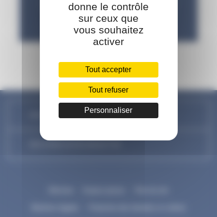
donne le contrôle
sur ceux que
vous souhaitez
activer
Tout accepter
Tout refuser
Personnaliser
NOUS CONTACTER
DÉCOUVREZ NOTRE NEWSLETTER
Mécénat
Espace presse
Plan de site
Mentions légales
Protection des données et cookies