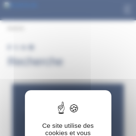
Panneau de gestion des cookies
Aller
Aller
au
au
Recherche
contenu
menu
Recherche
Ce site utilise des
cookies et vous
TRIER PAR